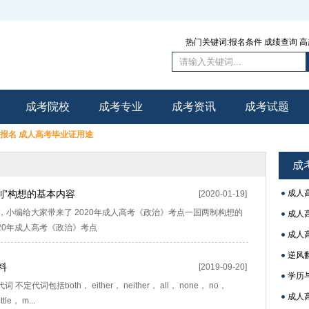
热门关键词:
报名条件
成绩查询
高
成考院校
成考专业
成考资讯
成考试题
里报名
成人高考毕业证用途
成
制”构想的基本内容
成人
[2020-01-19]
 ，小编给大家带来了 2020年成人高考《政治》考点一国两制构想的
成人
20年成人高考《政治》考点
成人
逆风
料
[2019-09-20]
学历
词包括both， either， neither， all， none， no，
成人
tle， m...