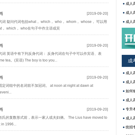
成人
成人
料
[2019-09-20]
疑问代词包括what， which， who， whom， whose， 可以用
成人
 which， who在句子中作主语或宾
吉林
料
[2019-09-20]
身代词 英语中有下列反身代词： 反身代词在句子中可以作宾语、表
tea。(宾语) The boy is too you...
成
成人
料
[2019-09-20]
成人
的名词前不加冠词。 at noon at night at dawn at
如何
eveni...
成人
料
专升
[2019-09-20]
复数形式前，表示一家人或夫妇俩。 The Lius have moved to
成人
in 1996...
统招