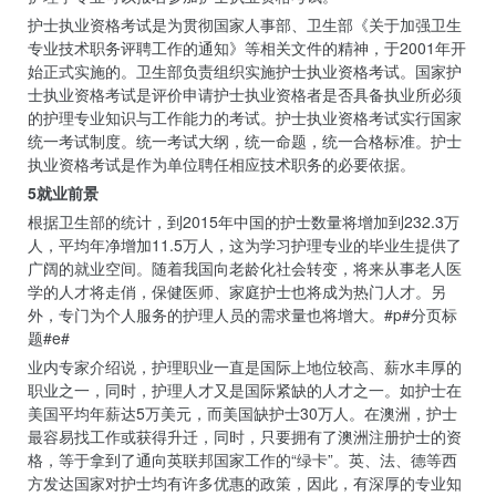
护士执业资格考试是为贯彻国家人事部、卫生部《关于加强卫生
专业技术职务评聘工作的通知》等相关文件的精神，于2001年开
始正式实施的。卫生部负责组织实施护士执业资格考试。国家护
士执业资格考试是评价申请护士执业资格者是否具备执业所必须
的护理专业知识与工作能力的考试。护士执业资格考试实行国家
统一考试制度。统一考试大纲，统一命题，统一合格标准。护士
执业资格考试是作为单位聘任相应技术职务的必要依据。
5就业前景
根据卫生部的统计，到2015年中国的护士数量将增加到232.3万
人，平均年净增加11.5万人，这为学习护理专业的毕业生提供了
广阔的就业空间。随着我国向老龄化社会转变，将来从事老人医
学的人才将走俏，保健医师、家庭护士也将成为热门人才。另
外，专门为个人服务的护理人员的需求量也将增大。#p#分页标
题#e#
业内专家介绍说，护理职业一直是国际上地位较高、薪水丰厚的
职业之一，同时，护理人才又是国际紧缺的人才之一。如护士在
美国平均年薪达5万美元，而美国缺护士30万人。在澳洲，护士
最容易找工作或获得升迁，同时，只要拥有了澳洲注册护士的资
格，等于拿到了通向英联邦国家工作的“绿卡”。英、法、德等西
方发达国家对护士均有许多优惠的政策，因此，有深厚的专业知