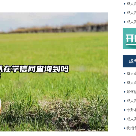
成人
成人
成人
吉林
成
成人
成人
如何
成人
专升
成人
统招