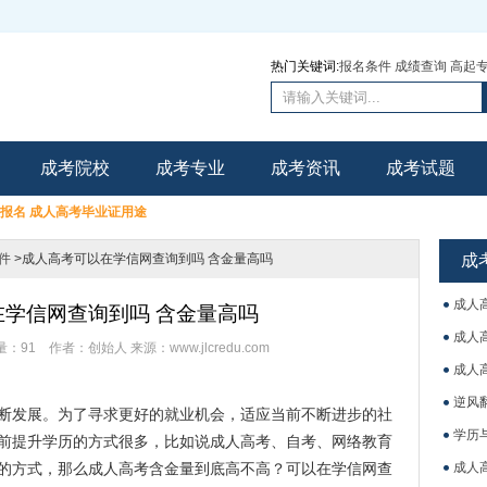
热门关键词:
报名条件
成绩查询
高起
成考院校
成考专业
成考资讯
成考试题
里报名
成人高考毕业证用途
件
>成人高考可以在学信网查询到吗 含金量高吗
成
成人
在学信网查询到吗 含金量高吗
成人
量：
91
作者：创始人
来源：www.jlcredu.com
成人
逆风
断发展。为了寻求更好的就业机会，适应当前不断进步的社
学历
前提升学历的方式很多，比如说成人高考、自考、网络教育
的方式，那么成人高考含金量到底高不高？可以在学信网查
成人